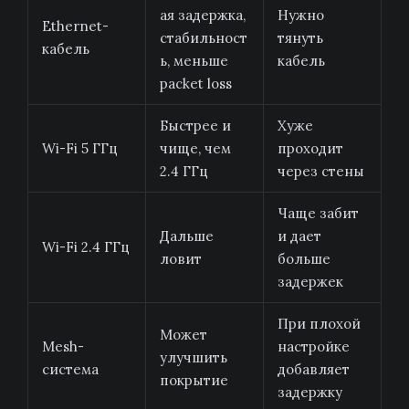
ая задержка,
Нужно
Ethernet-
стабильност
тянуть
кабель
ь, меньше
кабель
packet loss
Быстрее и
Хуже
Wi-Fi 5 ГГц
чище, чем
проходит
2.4 ГГц
через стены
Чаще забит
Дальше
и дает
Wi-Fi 2.4 ГГц
ловит
больше
задержек
При плохой
Может
Mesh-
настройке
улучшить
система
добавляет
покрытие
задержку