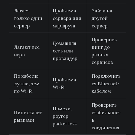
Лагает
Проблема
Зайти на
только один
сервера или
другой
сервер
маршрута
сервер
Проверить
Домашняя
Лагают все
пинг до
сеть или
игры
разных
провайдер
сервисов
По кабелю
Подключить
Проблема
лучше, чем
ся Ethernet-
Wi-Fi
по Wi-Fi
кабелем
Проверить
Помехи,
Пинг скачет
стабильност
роутер,
рывками
ь
packet loss
соединения