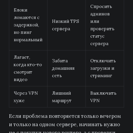
Спросить
Блоки
админов
ломаются с
Низкий TPS
или
задержкой,
сервера
проверить
но пинг
статус
нормальный
сервера
Лагает,
Забита
Отключить
когда кто-то
домашняя
загрузки и
смотрит
сеть
стриминг
видео
Через VPN
Лишний
Выключить
хуже
маршрут
VPN
Если проблема повторяется только вечером
и только на одном сервере, начинать нужно
не с покупки нового роутера, а с проверки